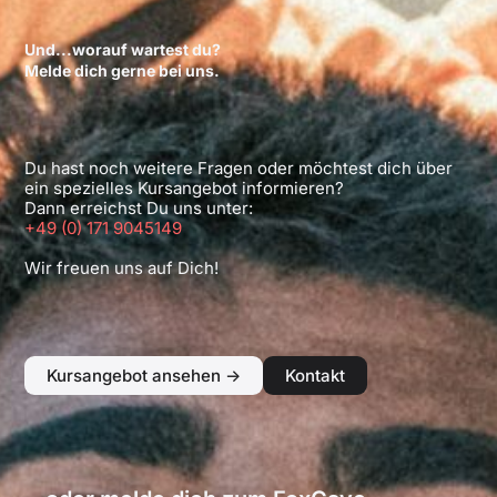
Und...worauf wartest du?
Melde dich gerne bei uns.
Du hast noch weitere Fragen oder möchtest dich über
ein spezielles Kursangebot informieren?
Dann erreichst Du uns unter:
+49 (0) 171 9045149
Wir freuen uns auf Dich!
Kursangebot ansehen ->
Kontakt