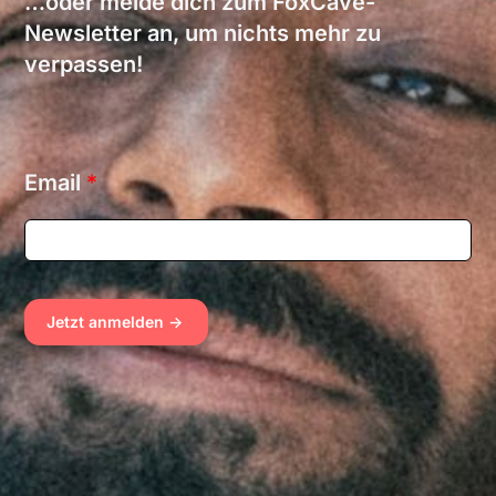
…oder melde dich zum FoxCave-
Newsletter an, um nichts mehr zu
verpassen!
E
Email
*
m
a
i
l
E
m
Jetzt anmelden ->
a
i
l
E
m
a
i
l