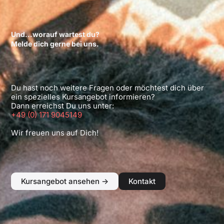
Und...worauf wartest du?
Melde dich gerne bei uns.
Du hast noch weitere Fragen oder möchtest dich über
ein spezielles Kursangebot informieren?
Dann erreichst Du uns unter:
+49 (0) 171 9045149
Wir freuen uns auf Dich!
Kursangebot ansehen ->
Kontakt