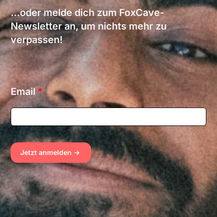
…oder melde dich zum FoxCave-
Newsletter an, um nichts mehr zu
verpassen!
*
Email
*
E
m
a
i
l
E
Jetzt anmelden ->
m
a
i
l