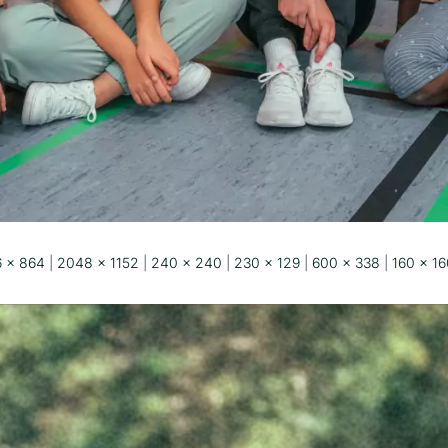
6 × 864
|
2048 × 1152
|
240 × 240
|
230 × 129
|
600 × 338
|
160 × 16