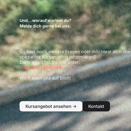
Und...worauf wartest du?
Melde dich gerne bei uns.
Du hast noch weitere Fragen oder möchtest dich übe
spezielles Kursangebot informieren?
Dann erreichst Du uns unter:
+49 (0) 171 9045149
Wir freuen uns auf Dich!
Kursangebot ansehen ->
Kontakt