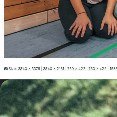
Size:
3840 × 3376
|
3840 × 2161
|
750 × 422
|
750 × 422
|
153