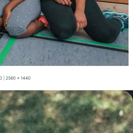
0
|
2560 × 1440