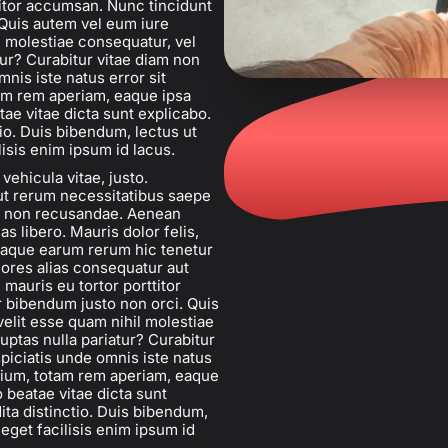
ttitor accumsan. Nunc tincidunt
 Quis autem vel eum iure
l molestiae consequatur, vel
tur? Curabitur vitae diam non
nis iste natus error sit
am rem aperiam, eaque ipsa
atae vitae dicta sunt explicabo.
io. Duis bibendum, lectus ut
lisis enim ipsum id lacus.
vehicula vitae, justo.
ut rerum necessitatibus saepe
ae non recusandae. Aenean
 libero. Mauris dolor felis,
. Itaque earum rerum hic tenetur
iores alias consequatur aut
 mauris eu tortor porttitor
 bibendum justo non orci. Quis
velit esse quam nihil molestiae
uptas nulla pariatur? Curabitur
piciatis unde omnis iste natus
tium, totam rem aperiam, eaque
o beatae vitae dicta sunt
ita distinctio. Duis bibendum,
 eget facilisis enim ipsum id