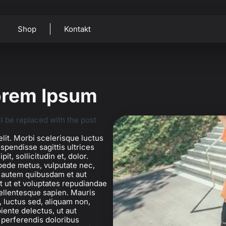
Shop
Kontakt
Lorem Ipsum
ll be replaced with the post
lit. Morbi scelerisque luctus
uspendisse sagittis ultrices
, sollicitudin et, dolor.
pede metus, vulputate nec,
s autem quibusdam et aut
et ut et voluptates repudiandae
ellentesque sapien. Mauris
, luctus sed, aliquam non,
iente delectus, ut aut
 perferendis doloribus