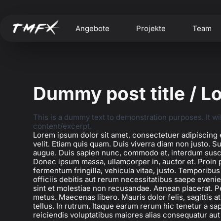
Angebote
Projekte
Team
Dummy post title / 
This is a dummy text to demonstration purposes. It wi
content/excerpt.
Lorem ipsum dolor sit amet, consectetuer adipiscing e
velit. Etiam quis quam. Duis viverra diam non justo. S
augue. Duis sapien nunc, commodo et, interdum suscipit
Donec ipsum massa, ullamcorper in, auctor et. Proin 
fermentum fringilla, vehicula vitae, justo. Temporibu
officiis debitis aut rerum necessitatibus saepe eveni
sint et molestiae non recusandae. Aenean placerat. P
metus. Maecenas libero. Mauris dolor felis, sagittis at
tellus. In rutrum. Itaque earum rerum hic tenetur a sap
reiciendis voluptatibus maiores alias consequatur aut