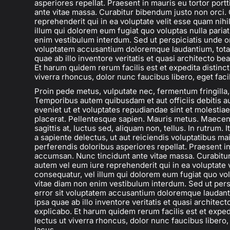
asperiores repellat. Praesent in mauris eu tortor por
ante vitae massa. Curabitur bibendum justo non orci.
reprehenderit qui in ea voluptate velit esse quam nihi
illum qui dolorem eum fugiat quo voluptas nulla paria
enim vestibulum interdum. Sed ut perspiciatis unde om
voluptatem accusantium doloremque laudantium, tot
quae ab illo inventore veritatis et quasi architecto be
Et harum quidem rerum facilis est et expedita distinct
viverra rhoncus, dolor nunc faucibus libero, eget faci
Proin pede metus, vulputate nec, fermentum fringilla, 
Temporibus autem quibusdam et aut officiis debitis a
eveniet ut et voluptates repudiandae sint et molesti
placerat. Pellentesque sapien. Mauris metus. Maecenas
sagittis at, luctus sed, aliquam non, tellus. In rutrum
a sapiente delectus, ut aut reiciendis voluptatibus ma
perferendis doloribus asperiores repellat. Praesent in
accumsan. Nunc tincidunt ante vitae massa. Curabitur
autem vel eum iure reprehenderit qui in ea voluptate 
consequatur, vel illum qui dolorem eum fugiat quo vol
vitae diam non enim vestibulum interdum. Sed ut pers
error sit voluptatem accusantium doloremque laudan
ipsa quae ab illo inventore veritatis et quasi architect
explicabo. Et harum quidem rerum facilis est et exped
lectus ut viverra rhoncus, dolor nunc faucibus libero,
lacus.