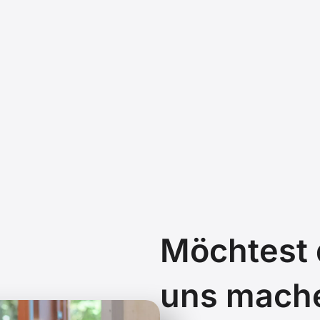
Möchtest d
uns mach