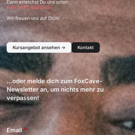
Dann erreichst Du uns unter:
+49 (0) 171 9045149
Wir freuen uns auf Dich!
Kursangebot ansehen ->
Kontakt
…oder melde dich zum FoxCave-
Newsletter an, um nichts mehr zu
verpassen!
E
Email
*