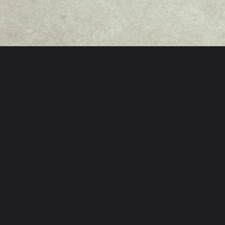
FoxCave Konstanz
Training
Proj
Einzeltraining
Koope
Schneckenburgstr. 11
78467 Konstanz
Gruppentraining
Schul
+49 171 9045149