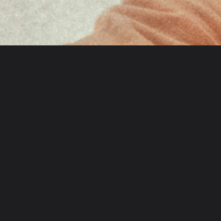
ekte
Team
Shop
rationen
Über uns
en
Social Media