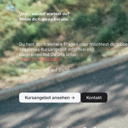
Und...worauf wartest du?
Melde dich gerne bei uns.
Du hast noch weitere Fragen oder möchtest dich übe
spezielles Kursangebot informieren?
Dann erreichst Du uns unter:
+49 (0) 171 9045149
Wir freuen uns auf Dich!
Kursangebot ansehen ->
Kontakt