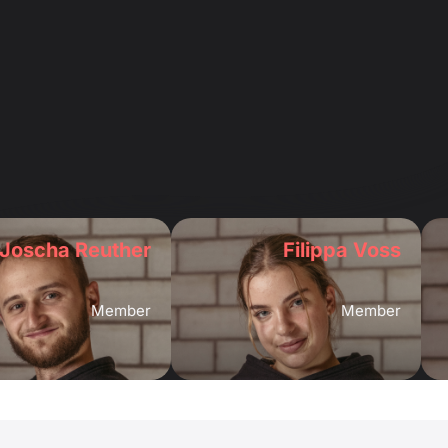
Joscha Reuther
Filippa Voss
Member
Member