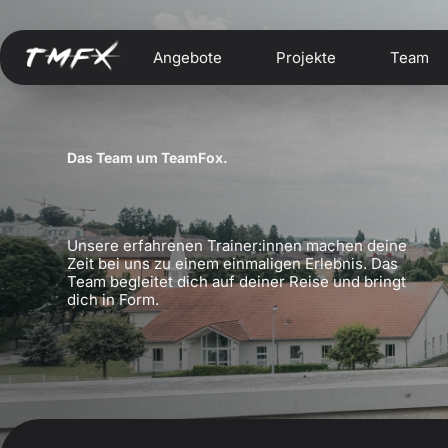
Angebote
Projekte
Team
Das Team um TeamFox.
Unsere erfahrenen Trainer:innen machen deine
Zeit bei uns zu einem einmaligen Erlebnis. Das
Team begleitet dich auf deiner Reise und bringt
dich in Form.