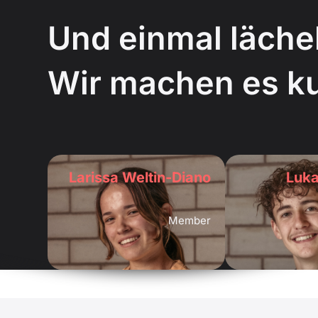
Und einmal lächel
Wir machen es ku
Larissa Weltin-Diano
Luka
Member