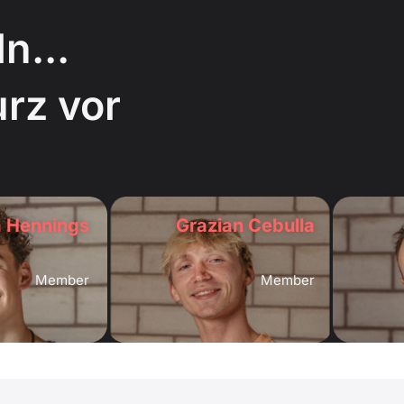
n...
rz vor
 Hennings
Grazian Cebulla
Member
Member