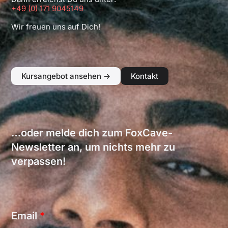
+49 (0) 171 9045149
Wir freuen uns auf Dich!
Kursangebot ansehen ->
Kontakt
…oder melde dich zum FoxCave-
Newsletter an, um nichts mehr zu
verpassen!
E
Email
*
m