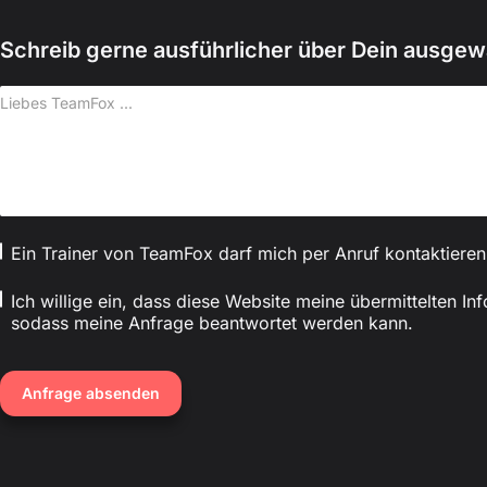
Schreib gerne ausführlicher über Dein ausge
A
Ein Trainer von TeamFox darf mich per Anruf kontaktieren
n
r
E
*
Ich willige ein, dass diese Website meine übermittelten In
u
i
sodass meine Anfrage beantwortet werden kann.
f
n
e
v
rl
e
Anfrage absenden
a
r
u
s
b
t
t
ä