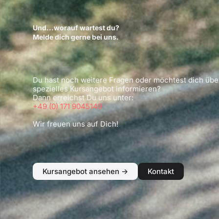
Und...worauf wartest du?
Melde dich gerne bei uns.
Du hast noch weitere Fragen oder möchtest dich übe
spezielles Kursangebot informieren?
Dann erreichst Du uns unter:
+49 (0) 171 9045149
Wir freuen uns auf Dich!
Kursangebot ansehen ->
Kontakt