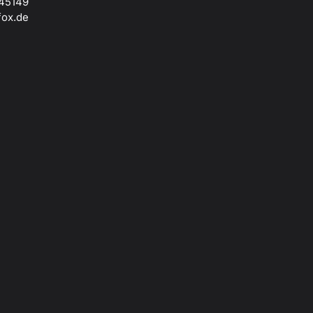
045149
ox.de