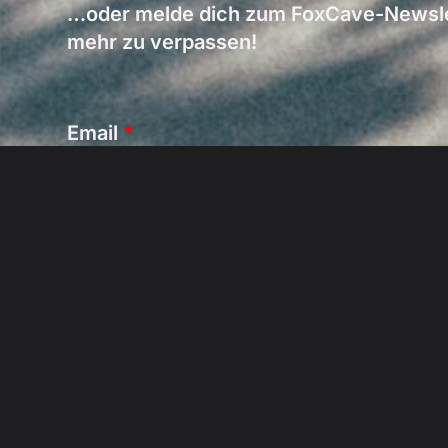
…oder melde dich zum FoxCave-Newslet
mehr zu verpassen!
Email
*
Jetzt anmelden ->