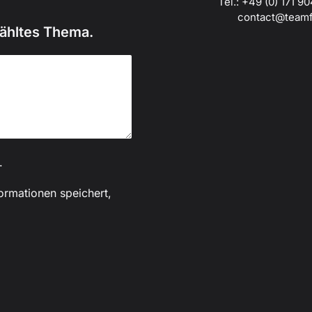
Tel.: +49 (0) 171 9
contact@teamf
wähltes Thema.
.
formationen speichert,