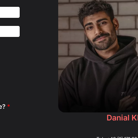
ge?
*
Danial 