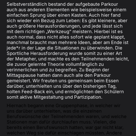
Selbstverständlich bestand der aufgebaute Parkour
auch aus anderen Elementen wie beispielsweise einem
einfachen Sprung über einen Kasten. Auch hier fand
sich wieder ein Bezug zum Leben: Es gibt kleinere, aber
auch größere Herausforderungen, und jede lässt sich
mit dem richtigen „Werkzeug“ meistern. Hierbei ist es
auch normal, dass nicht alles sofort wie geplant klappt,
manchmal braucht man mehrere Ideen, aber am Ende ist
jede*r in der Lage die Situationen zu überwinden. Die
Sportliche Herausforderung wurde somit zu einer Art
der Metapher, und machte es den Teilnehmenden leicht,
die zuvor gelernte Theorie vollumfänglich zu
verinnerlichen und zu begreifen. Zu Beginn der
Mittagspause hatten dann auch alle den Parkour
gemeistert. Wir freuten uns gemeinsam beim Essen
darüber, unterhielten uns über den bisherigen Tag,
holten Feed-Back ein, und ermöglichten den Schülern
somit aktive Mitgestaltung und Partizipation.
Hiernach begann eine Gruppenphase, in welcher wir
uns darüber unterhielten, was die einzelnen
Berufswünsche der Teilnehmenden waren, und welche
Stationen man dafür durchlaufen muss. Vielen, die
bereits einen Berufswunsch hatten, war gar nicht klar,
welchen Weg sie dafür einschlagen müssten. Andere