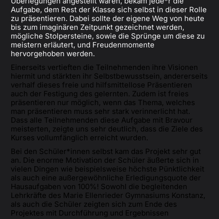
Überlegungen angestellt waren, bekam jede*r die
Aufgabe, dem Rest der Klasse sich selbst in dieser Rolle
zu präsentieren. Dabei sollte der eigene Weg von heute
bis zum imaginären Zeitpunkt gezeichnet werden,
mögliche Stolpersteine, sowie die Sprünge um diese zu
meistern erläutert, und Freudenmomente
hervorgehoben werden.
Einerseits vertieften die Teilnehmenden ihre Visionen
hiermit und stärkten ihr Selbstbewusstsein, andererseits
verhalf dieses freie und hilfsmittellose Präsentieren
auch der Festigung des gelernten. Zudem ist freies
präsentieren nur möglich, wenn das Thema, welches
man präsentieren muss sehr stark verinnerlicht hat.
Dass alle Teilnehmenden diese Aufgabe mit Bravour
meisterten, zeigte uns sehr deutlich, dass die Ziele des
Kurses vollumfänglich erreicht wurden.
Bei den Schüler*innen selbst kam das Projekt sehr gut
an. Die enorme Motivation der Schüler äußerte sich in
vielen Dingen wie beispielsweise höchste Pünktlichkeit
als auch eine außergewöhnliche Erledigungsquote der
Hausaufgaben von 100%! Sowohl die begleitenden
Lehrkräfte des Marie Ellenrieder Gymnasiums Konstanz,
als auch die Schüler zeigten sich zum Ende des
Projektes mit Durchführung und Ergebnissen