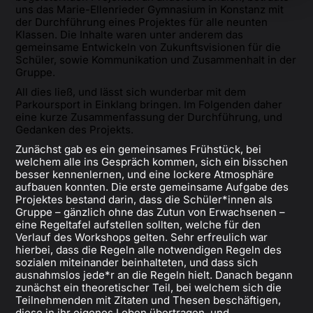
uns das Marie-Ellenrieder Gymnasium in Konstanz mit
der Durchführung eines Projektes für alle neunten
Klassen. Die Inhalte waren unter anderem das
gemeinsame Entwickeln von Zukunftsvisionen für die
Schüler, sowie Kommunikation und Zusammenhalt in der
Gruppe.
All dies ließ, und lässt sich wunderbar mit dem
Parkoursport in Einklang bringen. Im Folgenden daher
eine kurze Zusammenfassung der Durchführung, und
Gedanken des Projekts.
Zunächst gab es ein gemeinsames Frühstück, bei
welchem alle ins Gespräch kommen, sich ein bisschen
besser kennenlernen, und eine lockere Atmosphäre
aufbauen konnten. Die erste gemeinsame Aufgabe des
Projektes bestand darin, dass die Schüler*innen als
Gruppe – gänzlich ohne das Zutun von Erwachsenen –
eine Regeltafel aufstellen sollten, welche für den
Verlauf des Workshops gelten. Sehr erfreulich war
hierbei, dass die Regeln alle notwendigen Regeln des
sozialen miteinander beinhalteten, und dass sich
ausnahmslos jede*r an die Regeln hielt. Danach begann
zunächst ein theoretischer Teil, bei welchem sich die
Teilnehmenden mit Zitaten und Thesen beschäftigen,
diese in ihr eigenes Leben übertragen, und