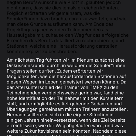
hegten Berufswünsche wie Pilot*in, glaubten jedoch
nicht daran, dass sie dies jemals erreichen könnten.
Folglich erörterten wir gemeinsam, was die
Schüler*innen dazu brachte daran zu zweifeln, und wie
man diese Gründe ausräumen kann. Am Ende des
Projekttages gaben wir den Teilnehmenden als
Hausaufgabe mit, zuhause den Weg für das erfolgreiche
Erreichen des Berufs detailliert zu recherchieren, und
Stationen, welche eine Herausforderung darstellen
könnten explizit zu beschreiben.
Am nächsten Tag führten wir im Plenum zunächst eine
Diskussionsrunde durch, in welcher die Schüler*innen
Fragen stellen durften. Zudem erörterten wir
Möglichkeiten, wie die herausfordernden Stationen auf
diesen Wegen im Leben gemeistert werden können. Da
der Altersunterschied der Trainer von TMFX zu den
Teilnehmenden vergleichsweise gering war, fand eine
hohe Identifikation der Teilnehmer mit den Kursleitern
statt, und ermöglichte es tief gehende Gedanken und
Überlegungen gemeinsam mit den Trainern anzustellen.
Hernach sollten sie sich in die eigene Situation in
einigen Jahren hineinversetzten, wenn das Ziel bereits
erreicht wäre, wie der Weg abgelaufen wäre, und was
weitere Zukunftsvisionen sein könnten. Nachdem diese