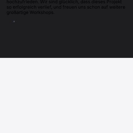
hochzufrieden. Wir sind glücklich, dass dieses Projekt
so erfolgreich verlief, und freuen uns schon auf weitere
großartige Workshops.