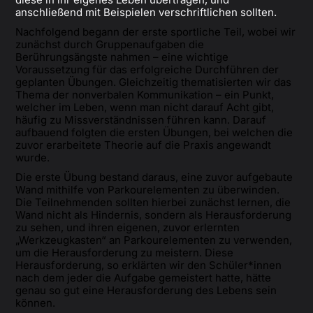
anschließend mit Beispielen verschriftlichen sollten.
Nachfolgend begann der erste sportliche Teil, wobei wir
zunächst durch Gruppenaufgaben die
Berührungsängste nahmen – eine wichtige
Voraussetzung für das erfolgreiche Durchführen der
geplanten Übungen. Gleichzeitig thematisierten wir das
Thema der nonverbalen Kommunikation – ein Punkt,
welcher im Leben, wenn man nicht darauf Acht gibt,
häufig zu Missverständnissen führen kann. Darauf
aufbauend folgten die ersten Übungen, bei welchen die
zuvor erarbeitete Theorie auf die Praxis angewandt
wurde.
Die erste Übung bestand daraus, eine zuvor aufgebaute
Wand mithilfe von Parkourelementen zu überwinden.
Die Teilnehmenden sollten hierbei zunächst lernen, die
Wand nicht als Hindernis, sondern als Herausforderung
zu sehen, und ihren eigenen, zuvor erlernten
„Werkzeugkasten“ an Parkourelementen zu verwenden,
um die Herausforderung zu meistern. Diese
Herausforderung, so erklärten wir den Schüler*innen
nach dem jeder die Aufgabe gemeistert hatte, hätte
genau so gut eine Herausforderung des Lebens sein
können.