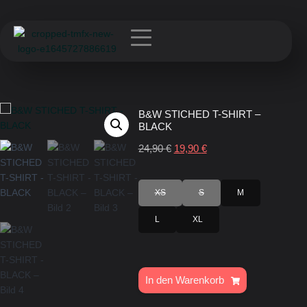
B&W STICHED T-SHIRT –
BLACK
24,90
€
19,90
€
XS
S
M
L
XL
In den Warenkorb