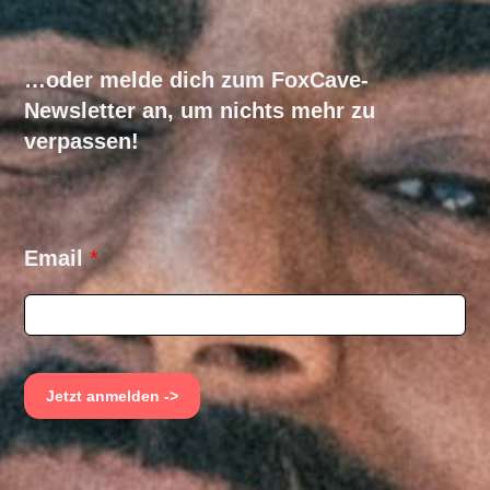
…oder melde dich zum FoxCave-
Newsletter an, um nichts mehr zu
verpassen!
E
Email
*
m
a
i
l
E
m
Jetzt anmelden ->
a
i
l
E