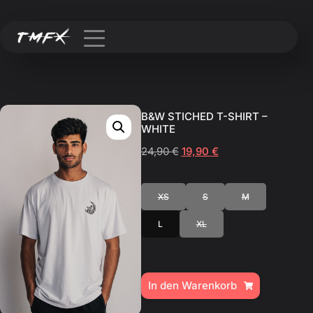
B&W STICHED T-SHIRT –
WHITE
24,90
€
19,90
€
XS
S
M
L
XL
In den Warenkorb