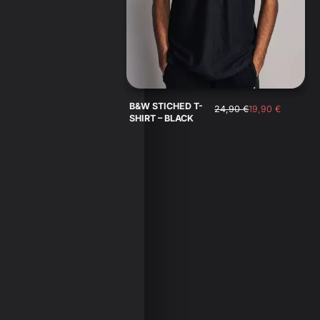
B&W STICHED T-
24,90
€
19,90
€
SHIRT – BLACK