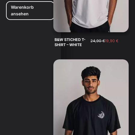
Warenkorb
ansehen
B&W STICHED T-
24,90
€
19,90
€
SHIRT – WHITE