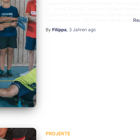
Zusammenarbeit entwickeltes Ferienprogra
Fr. Anneli Biewald, unserer Ansprechpartn
Einblick in die Ziele und Erfolge der Zus
gemeinsam mit TMFX einen Workshop
Re
By
Filippa
,
3 Jahren
ago
PROJEKTE