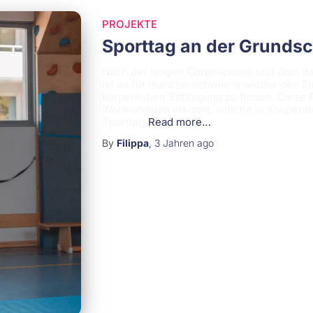
PROJEKTE
Sporttag an der Grunds
Nach der langen Coronapause und dem da
ist es für manche schwierig wieder den Ei
körperlichen Betätigung zu finden. Diese
Wollmatingen erkannt, welche in Kooperat
Sporttag
Read more…
By
Filippa
,
3 Jahren
ago