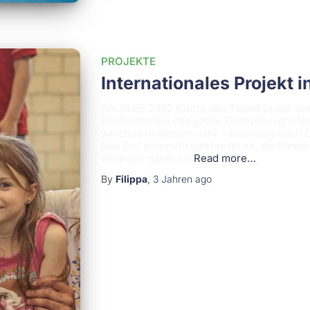
PROJEKTE
Internationales Projekt i
Am 14.05.2022 führte das TeamFox auf den
Konferenz hin das große Grenzübergreife
welches in diesem Jahr – erstmalig nach 
Das Ziel dieses Projektes ist es, die Kin
einander näher zu
Read more…
By
Filippa
,
3 Jahren
ago