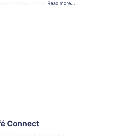
renen Coaches sicher,
Read more…
fé Connect
afé Connect ein in intensiver