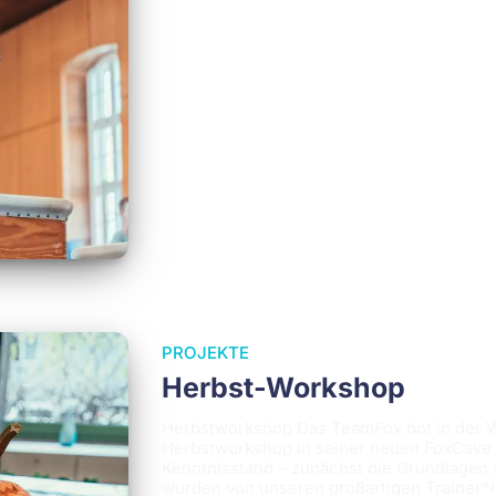
PROJEKTE
Herbst-Workshop
Herbstworkshop Das TeamFox bot in der W
Herbstworkshop in seiner neuen FoxCave 
Kenntnisstand – zunächst die Grundlagen 
wurden von unseren großartigen Trainer*in