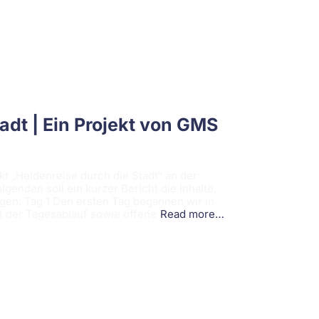
adt | Ein Projekt von GMS
kt „Heldenreise durch die Stadt“ an der
genden soll ein kurzer Bericht die Inhalte,
ngen. Tag 1 Den ersten Tag begannen wir in
t der Tagesablauf sowie offene
Read more…