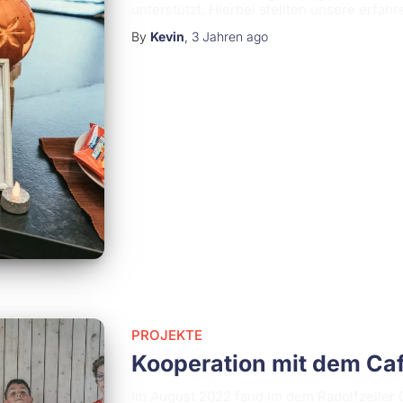
unterstützt. Hierbei stellten unsere erfah
By
Kevin
,
3 Jahren
ago
PROJEKTE
Kooperation mit dem Ca
Im August 2022 fand im dem Radolfzeller C