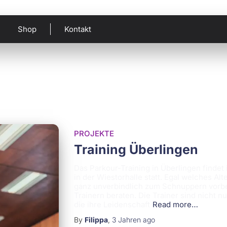
Shop
Kontakt
PROJEKTE
Training Überlingen
Das Parkour-Training in Überlingen finde
in der Wiestorhalle statt. Egal welches Al
ganz unverbindlich zum Schnuppern vorbe
Trainern beraten. Die Trainer sind nicht n
die ihre Leidenschaft
Read more…
By
Filippa
,
3 Jahren
ago