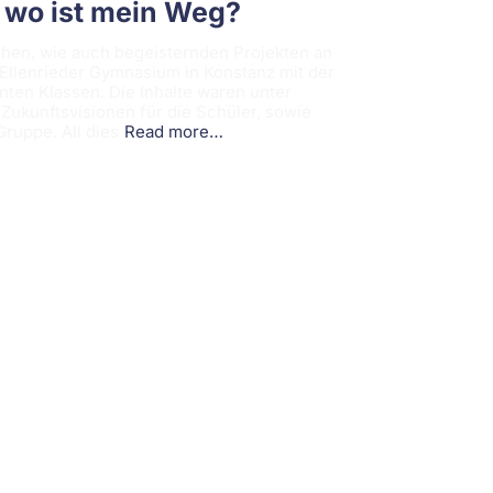
d wo ist mein Weg?
chen, wie auch begeisternden Projekten an
Ellenrieder Gymnasium in Konstanz mit der
nten Klassen. Die Inhalte waren unter
ukunftsvisionen für die Schüler, sowie
ruppe. All dies
Read more…