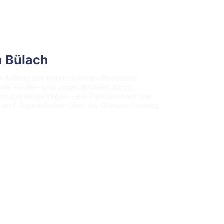
n Bülach
 Auftrag der Internationalen Bodensee
nde Kinder- und Jugendprojekt durch,
Corona ausgetragen – ein Parkourevent war.
der und Jugendlichen über die Grenzen hinweg