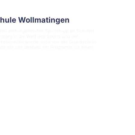
chule Wollmatingen
mit einhergehenden Sportstopp an Schulen
nstieg in die Welt des Sports und der
 Problematik wurde auch von der Grundschule
ion mit uns deshalb ein Programm für einen