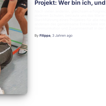
Projekt: Wer bin ich, un
Nach vielen anderen, gleichsam erfolgrei
anderen Schulen, betraute uns das Marie-
Durchführung eines Projektes für alle neu
anderem das gemeinsame Entwickeln von Z
Kommunikation und Zusammenhalt in der G
By
Filippa
,
3 Jahren
ago