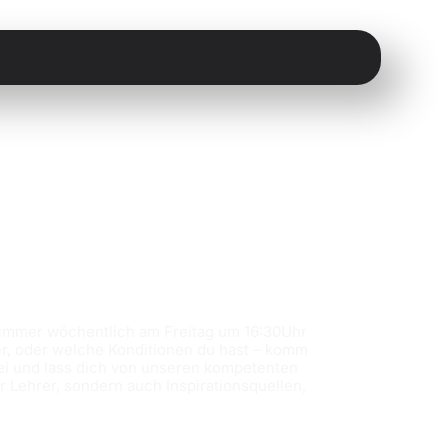
t immer wöchentlich am Freitag um 16:30Uhr
ter, oder welche Konditionen du hast – komm
i und lass dich von unseren kompetenten
ur Lehrer, sondern auch Inspirationsquellen,