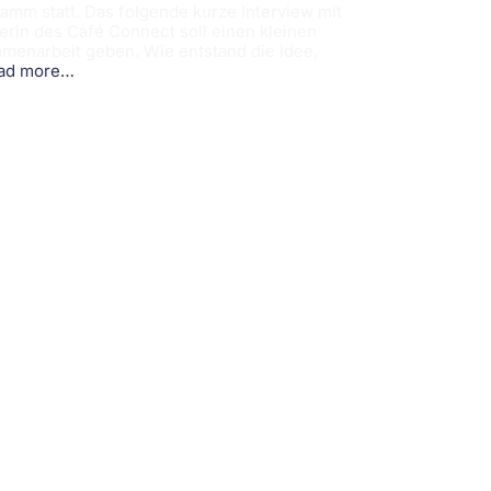
mm statt. Das folgende kurze Interview mit
erin des Café Connect soll einen kleinen
ammenarbeit geben. Wie entstand die Idee,
ad more…