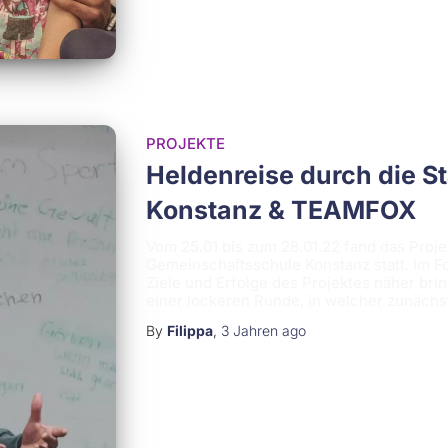
PROJEKTE
Heldenreise durch die St
Konstanz & TEAMFOX
Vom 25.01 bis zum 28.01.22 fand das Proje
Gemeinschaftsschule Konstanz statt. Im Fol
Ziele und Erfolge des Projektes näher bri
einer lockeren Runde, in welcher zunächs
By
Filippa
,
3 Jahren
ago