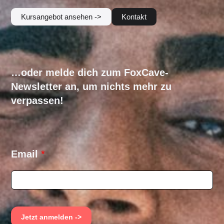
Kursangebot ansehen ->
Kontakt
…oder melde dich zum FoxCave-
Newsletter an, um nichts mehr zu
verpassen!
E
Email
*
m
a
i
l
E
m
Jetzt anmelden ->
a