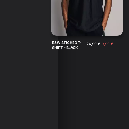
B&W STICHED T-
24,90
€
19,90
€
SHIRT – BLACK