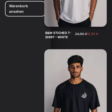
Warenkorb
ansehen
B&W STICHED T-
24,90
€
19,90
€
SHIRT – WHITE