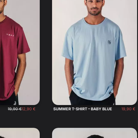
19,90
€
12,90
€
19,90
€
SUMMER T-SHIRT – BABY BLUE