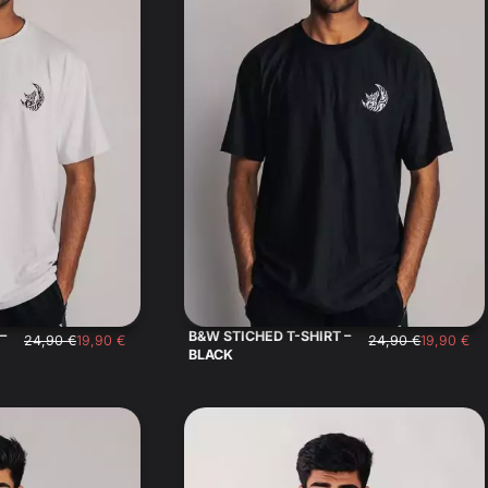
–
B&W STICHED T-SHIRT –
24,90
€
19,90
€
24,90
€
19,90
€
BLACK