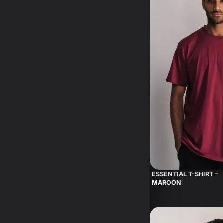
ESSENTIAL T-SHIRT –
MAROON