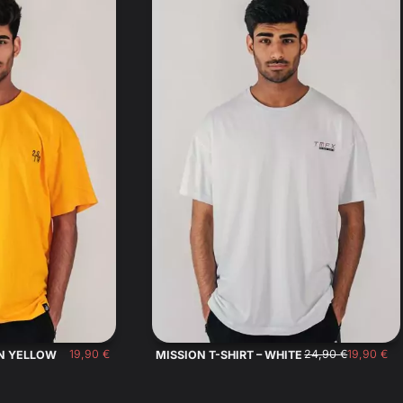
19,90
€
24,90
€
19,90
€
UN YELLOW
MISSION T-SHIRT – WHITE