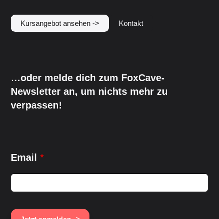
Kursangebot ansehen ->
Kontakt
…oder melde dich zum FoxCave-
Newsletter an, um nichts mehr zu
verpassen!
E
Email
*
m
a
i
l